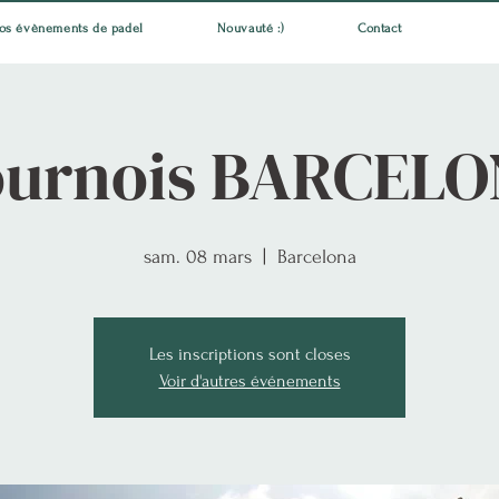
os évènements de padel
Nouvauté :)
Contact
ournois BARCELO
sam. 08 mars
  |  
Barcelona
Les inscriptions sont closes
Voir d'autres événements