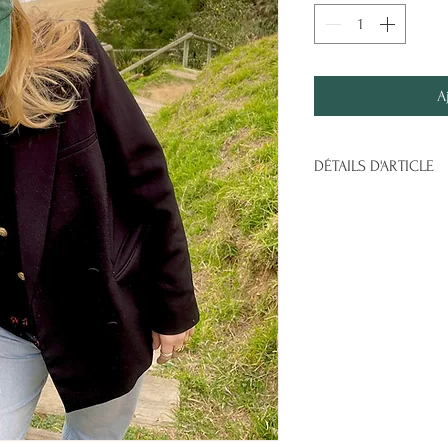
A
DÉTAILS D'ARTICLE
100% Coton Sergé
et agréable
6 panneaux
: pou
Visière préformée
soleil avec un sty
Oeillets de venti
circulation de l'ai
Sangle de serrage
réglable
: Ajustem
parfait.